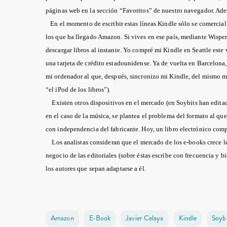
páginas web en la sección “Favoritos” de nuestro navegador. Ade
En el momento de escribir estas líneas Kindle sólo se comercial
los que ha llegado Amazon. Si vives en ese país, mediante Wispe
descargar libros al instante. Yo compré mi Kindle en Seattle este 
una tarjeta de crédito estadounidense. Ya de vuelta en Barcelon
mi ordenador al que, después, sincronizo mi Kindle, del mismo 
“el iPod de los libros”).
Existen otros dispositivos en el mercado (en Soybits han edit
en el caso de la música, se plantea el problema del formato al qu
con independencia del fabricante. Hoy, un libro electrónico com
Los analistas consideran que el mercado de los e-books crece l
negocio de las editoriales (sobre éstas escribe con frecuencia y b
los autores que sepan adaptarse a él.
Amazon
E-Book
Javier Celaya
Kindle
Soybi