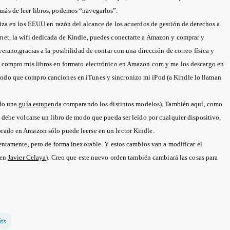
más de leer libros, podemos “navegarlos”.
iza en los EEUU en razón del alcance de los acuerdos de gestión de derechos a
rnet, la wifi dedicada de Kindle, puedes conectarte a Amazon y comprar y
verano,gracias a la posibilidad de contar con una dirección de correo física y
a, compro mis libros en formato electrónico en Amazon.com y me los descargo en
modo que compro canciones en iTunes y sincronizo mi iPod (a Kindle lo llaman
ado una
guía estupenda
comparando los distintos modelos). También aquí, como
e debe volcarse un libro de modo que pueda ser leído por cualquier dispositivo,
prado en Amazon sólo puede leerse en un lector Kindle.
entamente, pero de forma inexorable. Y estos cambios van a modificar el
ien
Javier Celaya
). Creo que este nuevo orden también cambiará las cosas para
ts