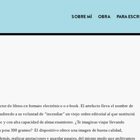
SOBRE MÍ
OBRA
PARA ESCR
tor de libros en formato electrónico o e-book. El artefacto lleva el nombre de
udiendo a su voluntad de “incendiar” un viejo orden editorial al que sustituirá
le y con alta capacidad de almacenamiento. ¿Te imaginas viajar llevando
as pesa 300 gramos?
El dispositivo ofrece una imagen de buena calidad,
demás, realizar anotaciones y guardar pasajes, del mismo modo que archivamos