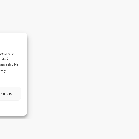
acenar y/o
mitirá
ste sitio. No
cas y
rencias