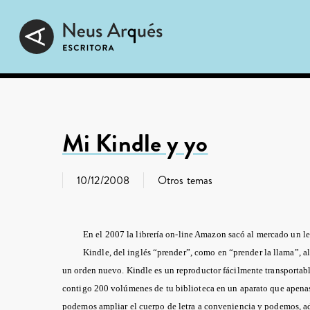
Skip
to
main
content
Mi Kindle y yo
10/12/2008
Otros temas
En el 2007 la librería on-line Amazon sacó al mercado un lec
Kindle, del inglés “prender”, como en “prender la llama”, al
un orden nuevo. Kindle es un reproductor fácilmente transportab
contigo 200 volúmenes de tu biblioteca en un aparato que apen
podemos ampliar el cuerpo de letra a conveniencia y podemos, a