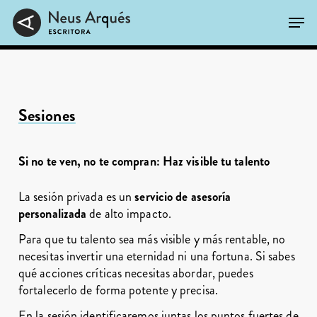
Skip
Men
to
main
Close
content
Menu
Sesiones
Si no te ven, no te compran: Haz visible tu talento
La sesión privada es un
servicio de asesoría
personalizada
de alto impacto.
Para que tu talento sea más visible y más rentable, no
necesitas invertir una eternidad ni una fortuna. Si sabes
qué acciones críticas necesitas abordar, puedes
fortalecerlo de forma potente y precisa.
En la sesión identificaremos juntas los puntos fuertes de