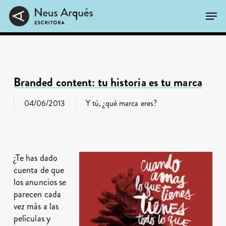
Skip
Men
to
main
Close
content
Menu
Branded content: tu historia es tu marca
04/06/2013
Y tú, ¿qué marca eres?
¿Te has dado
cuenta de que
los anuncios se
parecen cada
vez más a las
películas y