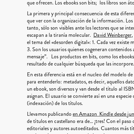
que ofrecen. Los ebooks son bits; los libros son á
La primera y principal consecuencia de esta difer
que ver con la organización de la información. Los
tanto, sólo son visibles ante los lectores que se i
escapan a la tiranía molecular.
David Weinberger
,
el tema del «desorden digital»: 1. Cada vez existe
3. Son los usuarios quienes cogeneran contenidos a
mensaje”. Los productos en bits, como los ebooks,
resultado de cualquier búsqueda que las incorpore
En esta diferencia está en el nucleo del modelo d
para entenderlo: metadatos, es decir, aquellos dato
un ebook, son diversos y van desde el título al ISB
asignan. El usuario se convierte así en una especie
(indexación) de los títulos.
Llevamos publicando
en Amazon Kindle desde ju
de títulos en castellano era de… ¡tres! Con el paso
editoriales y autores autoeditados. Cuantos más tít