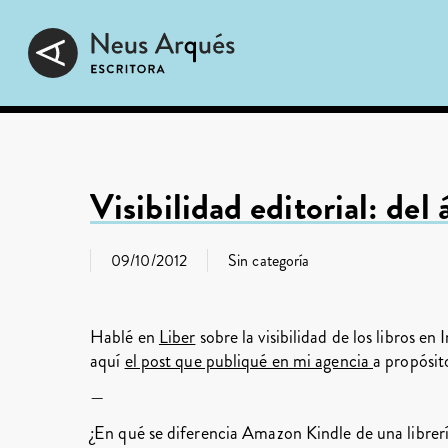
Skip
to
main
content
Visibilidad editorial: del 
09/10/2012
Sin categoría
Hablé en
Liber
sobre la visibilidad de los libros e
aquí
el post que publiqué en mi agencia
a propósit
—
¿En qué se diferencia Amazon Kindle de una librerí