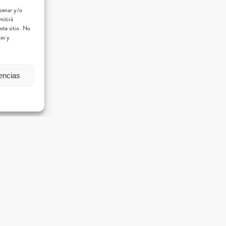
acenar y/o
mitirá
ste sitio. No
cas y
rencias