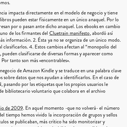
tomos.
encia impacta directamente en el modelo de negocio y tiene
 libros pueden estar físicamente en un único anaquel. Por lo
nteresan por o pasan ante dicho anaquel. Los ebooks en cambio
 uno de los firmantes del
Cluetrain manifesto
, abordó así
 más información. 2. Ésta ya no se organiza de un único modo.
l clasificarlos. 4. Estos cambios afectan al “monopolio del
 pueden clasificarse de diversas formas y aparecer como
. Por tanto son más «encontrables».
e negocio de Amazon Kindle y se traduce en una palabra clave
s sobre datos que nos ayudan a identificarlos. En el caso de
N, pasando por las etiquetas que los propios usuarios le
 de bibliotecario voluntario que colabora en el archivo
nio de 2009
. En aquel momento -que no volverá- el número
 del tiempo hemos vivido la incorporación de grupos y sellos
ulos se publicaban, más crítico ha sido monitorizar y