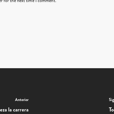
er for the next time I comment.
Anterior
Sig
eza la carrera
To