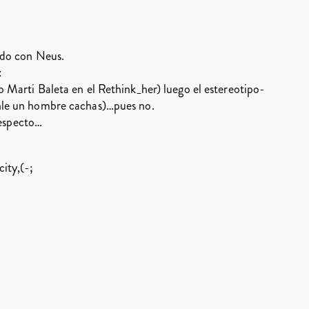
rdo con Neus.
:
 Marti Baleta en el Rethink_her) luego el estereotipo-
nle un hombre cachas)…pues no.
 respecto…
ity,(-;