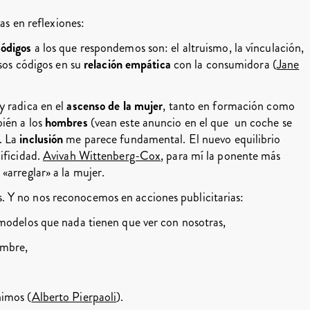
cas en reflexiones:
códigos
a los que respondemos son: el altruismo, la vínculación,
esos códigos en su
relación empática
con la consumidora (
Jane
y radica en el
ascenso de la mujer
, tanto en formación como
ién a los
hombres
(vean este anuncio en el que un coche se
. La
inclusión
me parece fundamental. El nuevo equilibrio
ificidad.
Avivah Wittenberg-Cox
, para mí la ponente más
«arreglar» a la mujer.
 Y no nos reconocemos en acciones publicitarias:
 modelos que nada tienen que ver con nosotras,
ombre,
nimos (
Alberto Pierpaoli
).