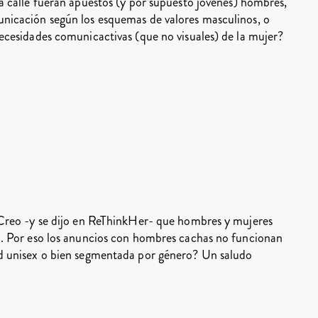
a calle fueran apuestos (y por supuesto jóvenes) hombres,
nicación según los esquemas de valores masculinos, o
ecesidades comunicactivas (que no visuales) de la mujer?
 Creo -y se dijo en ReThinkHer- que hombres y mujeres
o. Por eso los anuncios con hombres cachas no funcionan
ad unisex o bien segmentada por género? Un saludo