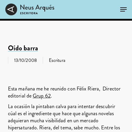
Skip
Men
to
main
Close
content
Menu
Oído barra
13/10/2008
Escritura
Esta mañana me he reunido con Fèlix Riera, Director
editorial de
Grup 62
.
La ocasión la pintaban calva para intentar descubrir
cúal es el ingrediente que hace que algunas novelas
adquieran mucha visibilidad en un mercado
hipersaturado. Riera, del tema, sabe mucho. Entre los