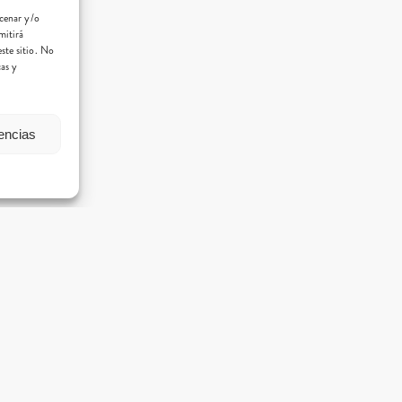
acenar y/o
mitirá
ste sitio. No
cas y
rencias