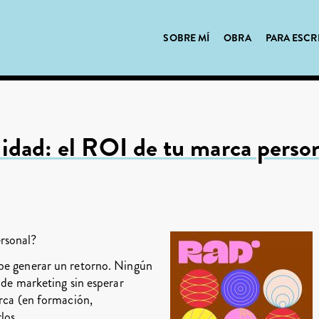
SOBRE MÍ
OBRA
PARA ESCR
lidad: el ROI de tu marca perso
rsonal?
be generar un retorno. Ningún
 de marketing sin esperar
arca (en formación,
los.