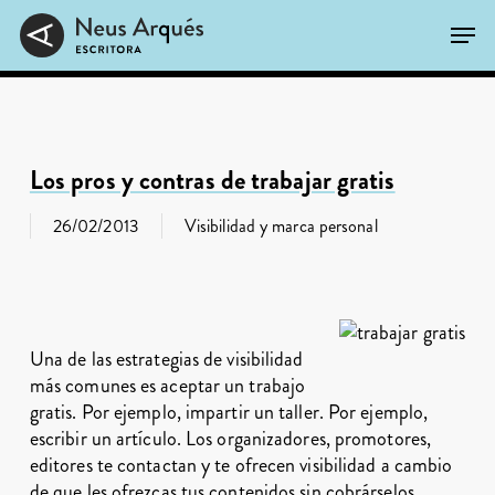
Skip
Men
to
main
Close
content
Menu
Los pros y contras de trabajar gratis
26/02/2013
Visibilidad y marca personal
Una de las estrategias de visibilidad
más comunes es aceptar un trabajo
gratis. Por ejemplo, impartir un taller. Por ejemplo,
escribir un artículo. Los organizadores, promotores,
editores te contactan y te ofrecen visibilidad a cambio
de que les ofrezcas tus contenidos sin cobrárselos.