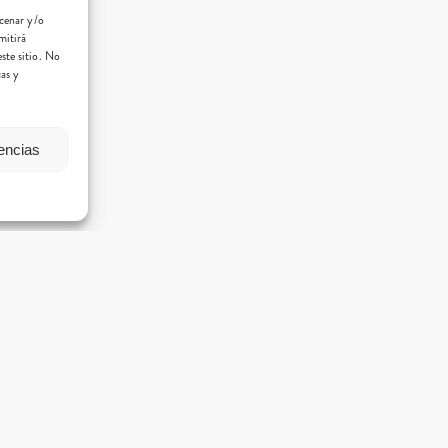
acenar y/o
mitirá
ste sitio. No
cas y
rencias