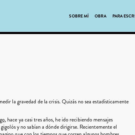
SOBRE MÍ
OBRA
PARA ESCR
dir la gravedad de la crisis. Quizás no sea estadísticamente
go
, hace ya casi tres años, he ido recibiendo mensajes
gigolós y no sabían a dónde dirigirse. Recientemente el
magino que con los tiempos que corren algunos hombres