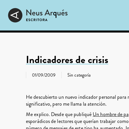
Skip
to
main
content
Indicadores de crisis
01/09/2009
Sin categoría
He descubierto un nuevo indicador personal para me
significativo, pero me llama la atención.
Me explico. Desde que publiqué
Un hombre de pa
esporádicos de lectores que querían trabajar como 
número de mensajes de este tipo ha aumentado. I