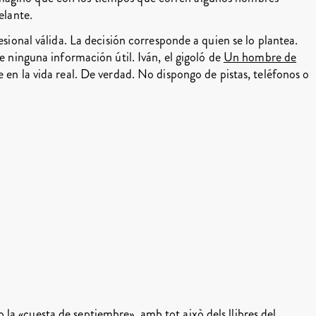
elante.
esional válida. La decisión corresponde a quien se lo plantea.
de ninguna información útil. Iván, el gigoló de
Un hombre de
e en la vida real. De verdad. No dispongo de pistas, teléfonos o
la «cuesta de septiembre», amb tot això dels llibres del