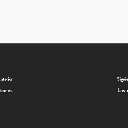
nterior
Sigui
tores
Las 