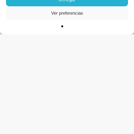
Ver preferencias
CONTACTO
Apúntate a la lista
Recursos para personas que tambien escriben, leen y