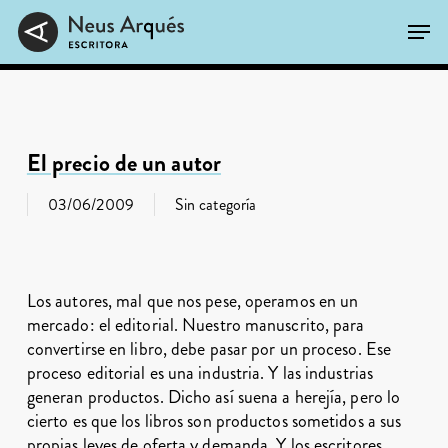
Skip
Men
to
main
Close
content
Menu
El precio de un autor
03/06/2009
Sin categoría
Los autores, mal que nos pese, operamos en un
mercado: el editorial. Nuestro manuscrito, para
convertirse en libro, debe pasar por un proceso. Ese
proceso editorial es una industria. Y las industrias
generan productos. Dicho así suena a herejía, pero lo
cierto es que los libros son productos sometidos a sus
propias leyes de oferta y demanda. Y los escritores