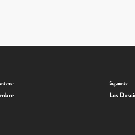
nterior
Siguiente
dumbre
Los Dosci