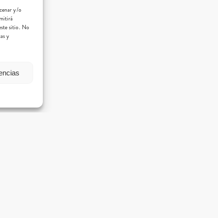
acenar y/o
mitirá
ste sitio. No
cas y
rencias