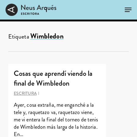
Skip
Men
to
main
Close
content
Menu
Wimbledon
Etiqueta
Cosas que aprendí viendo la
final de Wimbledon
ESCRITURA
Ayer, cosa extraña, me enganché a la
tele y, raquetazo va, raquetazo viene,
me vi entera la final del torneo de tenis
de Wimbledon más larga de la historia.
En…