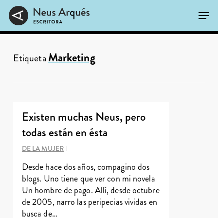
Skip
Men
to
main
Close
content
Menu
Marketing
Etiqueta
Existen muchas Neus, pero
todas están en ésta
DE LA MUJER
Desde hace dos años, compagino dos
blogs. Uno tiene que ver con mi novela
Un hombre de pago. Allí, desde octubre
de 2005, narro las peripecias vividas en
busca de…