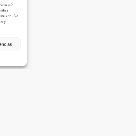
acenar y/o
mitirá
ste sitio. No
cas y
rencias