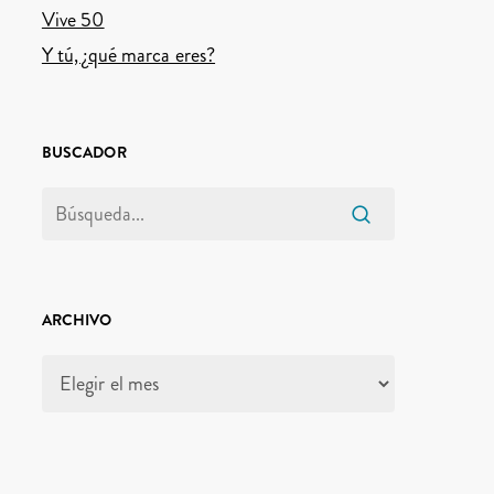
Vive 50
Y tú, ¿qué marca eres?
BUSCADOR
ARCHIVO
Archivo