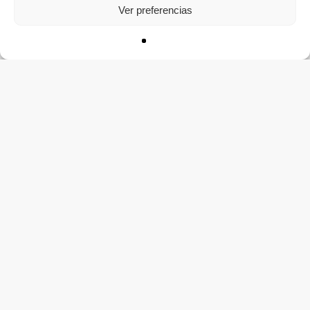
Ver preferencias
CONTACTO
Apúntate a la lista
Recursos para personas que tambien escriben, leen y