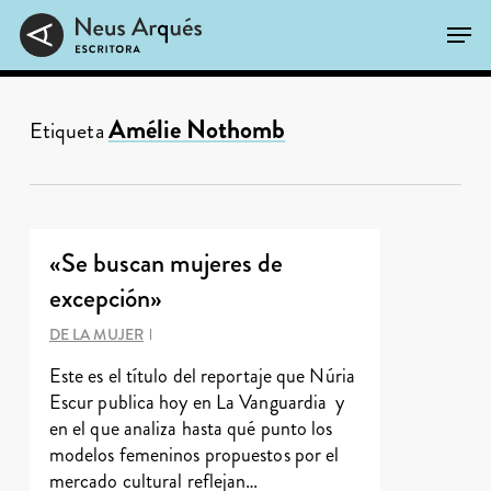
Skip
Men
to
main
Close
content
Menu
Amélie Nothomb
Etiqueta
«Se buscan mujeres de
excepción»
DE LA MUJER
Este es el título del reportaje que Núria
Escur publica hoy en La Vanguardia y
en el que analiza hasta qué punto los
modelos femeninos propuestos por el
mercado cultural reflejan…